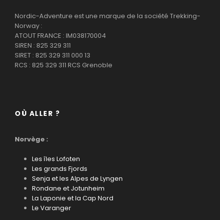
Nordic-Adventure est une marque de la société Trekking-
Norway :
ATOUT FRANCE : IM038170004
SIREN : 825 329 311
SIRET : 825 329 311 000 13
Jour 1 :
Arrivée à Bergen
RCS : 825 329 311 RCS Grenoble
Arrivée à Bergen. Transfert au centre-ville et installation
à l’hébergement, à quelques pas du port et de Torget,
la place où se tient tous les matins le célèbre marché.
OÙ ALLER ?
Temps libre à la découverte de la ville, selon l’heure de
votre arrivée.
Norvège :
• Hébergement : auberge de jeunesse. Repas libres.
Les îles Lofoten
Les grands Fjords
Jour 2 :
Bergen - mont Fløyen (320 m) -
Senja et les Alpes de Lyngen
visite de la ville
Rondane et Jotunheim
La Laponie et la Cap Nord
Le Varanger
Après le frokost (le petit déjeuner scandinave), montée