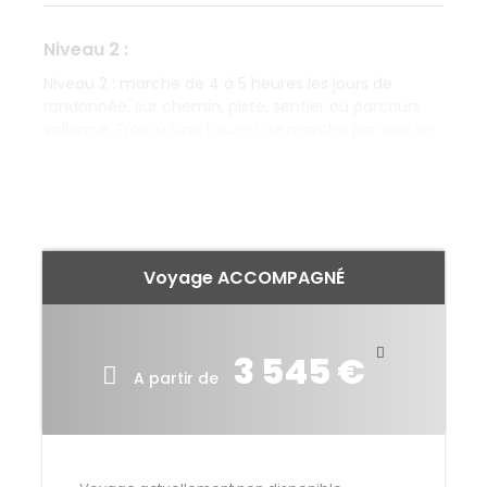
Niveau 2 :
Niveau 2 : marche de 4 à 5 heures les jours de
randonnée, sur chemin, piste, sentier ou parcours
LIRE PLUS
vallonné. Trois à cinq heures de marche par jour en
moyenne, à travers la toundra ou la pelouse alpine
arctique, parfois dans les éboulis et les fougères qui
ralentissent la marche, ou sur les névés qui la
facilitent. Préparation physique niveau 2 : Pour
profiter pleinement de votre voyage, n’oubliez pas
d’entretenir votre forme en marchant une fois par
Voyage ACCOMPAGNÉ
semaine (12 à 15 km).
3 545 €
A partir de
Itinéraire détaillé