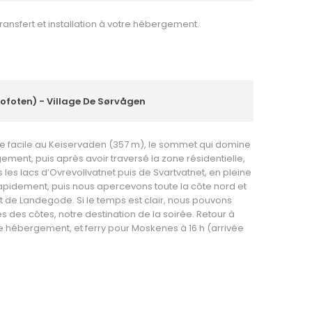
transfert et installation à votre hébergement.
ofoten) - Village De Sørvågen
 facile au Keiservaden (357 m), le sommet qui domine
ement, puis après avoir traversé la zone résidentielle,
les lacs d’Ovrevollvatnet puis de Svartvatnet, en pleine
rapidement, puis nous apercevons toute la côte nord et
ot de Landegode. Si le temps est clair, nous pouvons
res des côtes, notre destination de la soirée. Retour à
e hébergement, et ferry pour Moskenes à 16 h (arrivée