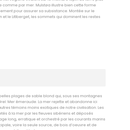
re comme par mer. Mulstøa illustre bien cette forme
rnement pour assurer sa subsistance. Montée sur le
 et le Litlberget, les sommets qui dominent les restes
s belles plages de sable blond qui, sous ses montagnes
Brel. Mer émeraude. La mer rejette et abandonne ici
 autres témoins moins exotiques de notre civilisation. Les
 jetés à la mer par les fleuves sibériens et déposés
e long, erratique et orchestré par les courants marins
incipale, voire la seule source, de bois d’oeuvre et de