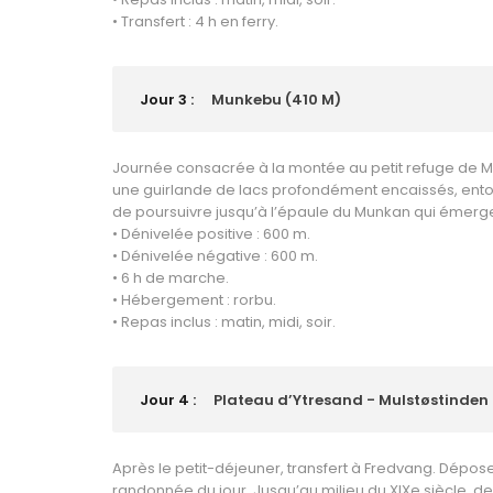
• Transfert : 4 h en ferry.
Jour 3 :
Munkebu (410 M)
Journée consacrée à la montée au petit refuge de M
une guirlande de lacs profondément encaissés, entouré
de poursuivre jusqu’à l’épaule du Munkan qui émerge
• Dénivelée positive : 600 m.
• Dénivelée négative : 600 m.
• 6 h de marche.
• Hébergement : rorbu.
• Repas inclus : matin, midi, soir.
Jour 4 :
Plateau d’Ytresand - Mulstøstinden (
Après le petit-déjeuner, transfert à Fredvang. Dépo
randonnée du jour. Jusqu’au milieu du XIXe siècle, de