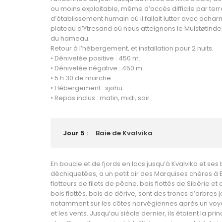
ou moins exploitable, même d’accès difficile par ter
d’établissement humain où il fallait lutter avec acha
plateau d’Ytresand où nous atteignons le Mulstøtinden
du hameau.
Retour à l’hébergement, et installation pour 2 nuits.
• Dénivelée positive : 450 m.
• Dénivelée négative : 450 m.
• 5 h 30 de marche.
• Hébergement : sjøhu.
• Repas inclus : matin, midi, soir.
Jour 5 :
Baie de Kvalvika
En boucle et de fjords en lacs jusqu’à Kvalvika et se
déchiquetées, a un petit air des Marquises chères à 
flotteurs de filets de pêche, bois flottés de Sibérie et
bois flottés, bois de dérive, sont des troncs d’arbres
notamment sur les côtes norvégiennes après un voyag
et les vents. Jusqu’au siècle dernier, ils étaient la pr