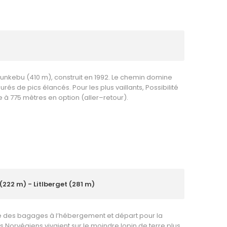
unkebu (410 m), construit en 1992. Le chemin domine
s de pics élancés. Pour les plus vaillants, Possibilité
 à 775 mètres en option (aller–retour).
222 m) - Litlberget (281 m)
se des bagages à l’hébergement et départ pour la
s Norvégiens vivaient sur le moindre lopin de terre plus