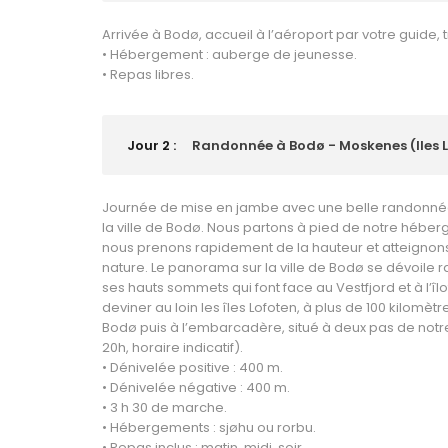
Arrivée à Bodø, accueil à l’aéroport par votre guide, 
• Hébergement : auberge de jeunesse.
• Repas libres.
Jour 2 :
Randonnée à Bodø - Moskenes (Iles L
Journée de mise en jambe avec une belle randonnée
la ville de Bodø. Nous partons à pied de notre héberg
nous prenons rapidement de la hauteur et atteignons 
nature. Le panorama sur la ville de Bodø se dévoile 
ses hauts sommets qui font face au Vestfjord et à l’îl
deviner au loin les îles Lofoten, à plus de 100 kilomèt
Bodø puis à l’embarcadère, situé à deux pas de notr
20h, horaire indicatif).
• Dénivelée positive : 400 m.
• Dénivelée négative : 400 m.
• 3 h 30 de marche.
• Hébergements : sjøhu ou rorbu.
• Repas inclus : matin, midi, soir.