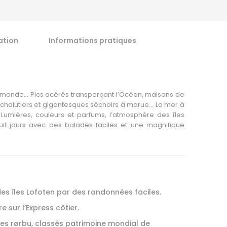
ation
Informations pratiques
u monde… Pics acérés transperçant l’Océan, maisons de
 chalutiers et gigantesques séchoirs à morue… La mer à
umières, couleurs et parfums, l’atmosphère des îles
uit jours avec des balades faciles et une magnifique
es îles Lofoten par des randonnées faciles.
re sur l’Express côtier.
 ses rørbu, classés patrimoine mondial de