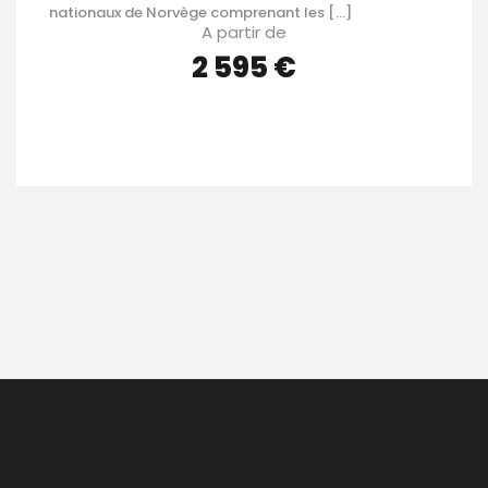
nationaux de Norvège comprenant les […]
A partir de
2 595 €
VOIR LES DÉTAILS