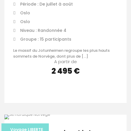
Période : De juillet à août
Oslo
Oslo
Niveau : Randonnée 4
Groupe : 15 participants
Le massif du Jotunheimen regroupe les plus hauts
sommets de Norvège, dont plus de […]
A partir de
2 495 €
VOIR LES DÉTAILS
Voyage LIBERTE