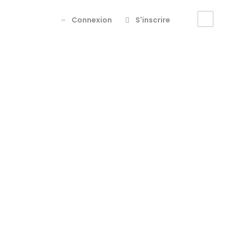
Connexion
S'inscrire
destination
rondane
et
jotunhei