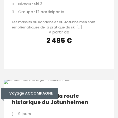
Niveau : Ski 3
Groupe : 12 participants
Les massifs du Rondane et du Jotunheimen sont
emblématiques de la pratique du ski […]
A partir de
2 495 €
VOIR LES DÉTAILS
Voyage ACCOMPAGNE
Norvège – Trek : la route
historique du Jotunheimen
9 jours