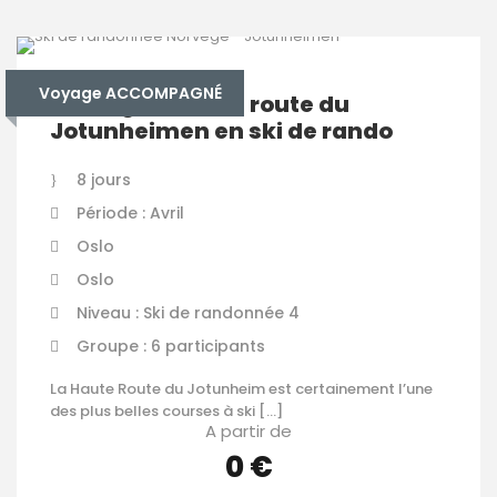
Voyage ACCOMPAGNÉ
Norvège – Haute route du
Jotunheimen en ski de rando
8 jours
Période : Avril
Oslo
Oslo
Niveau : Ski de randonnée 4
Groupe : 6 participants
La Haute Route du Jotunheim est certainement l’une
des plus belles courses à ski […]
A partir de
0 €