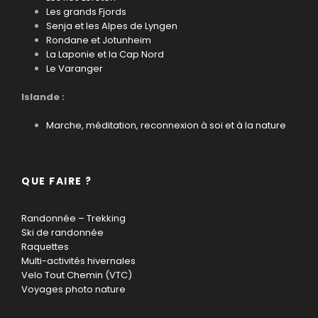
Les grands Fjords
Senja et les Alpes de Lyngen
Rondane et Jotunheim
La Laponie et la Cap Nord
Le Varanger
Islande :
Marche, méditation, reconnexion à soi et à la nature
QUE FAIRE ?
Randonnée – Trekking
Ski de randonnée
Raquettes
Multi-activités hivernales
Velo Tout Chemin (VTC)
Voyages photo nature