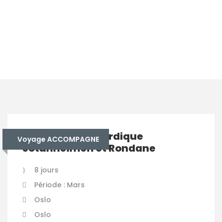
m
Norvège – Ski nordique
Voyage ACCOMPAGNE
Jotunheimen et Rondane
8 jours
Période : Mars
Oslo
Oslo