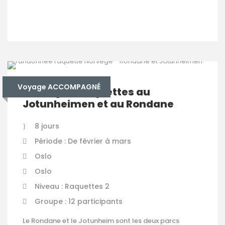
VOIR LES DÉTAILS
Voyage ACCOMPAGNÉ
Norvège – Raquettes au
Jotunheimen et au Rondane
8 jours
Période : De février à mars
Oslo
Oslo
Niveau : Raquettes 2
Groupe : 12 participants
Le Rondane et le Jotunheim sont les deux parcs