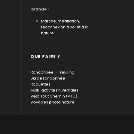
Islande :
Marche, méditation,
reconnexion à soi et à la
nature
QUE FAIRE ?
Randonnée – Trekking
Ski de randonnée
Raquettes
Multi-activités hivernales
Velo Tout Chemin (VTC)
Voyages photo nature
D