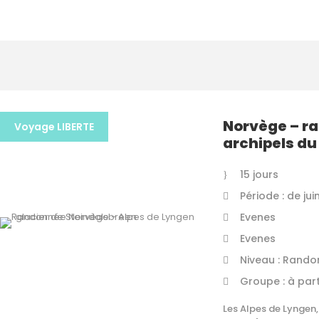
Norvège – r
Voyage LIBERTE
archipels du
15 jours
Période : de ju
Evenes
Evenes
Niveau : Rando
Groupe : à part
Les Alpes de Lyngen,