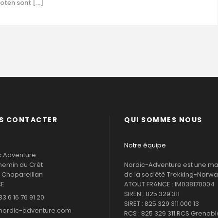
foten sont […]
S CONTACTER
QUI SOMMES NOUS
Notre équipe
c Adventure
hemin du Crêt
Nordic-Adventure est une m
 Chapareillan
de la société Trekking-Norway
CE
ATOUT FRANCE : IM038170004
SIREN : 825 329 311
33 6 16 76 91 20
SIRET : 825 329 311 000 13
nordic-adventure.com
RCS : 825 329 311 RCS Grenobl