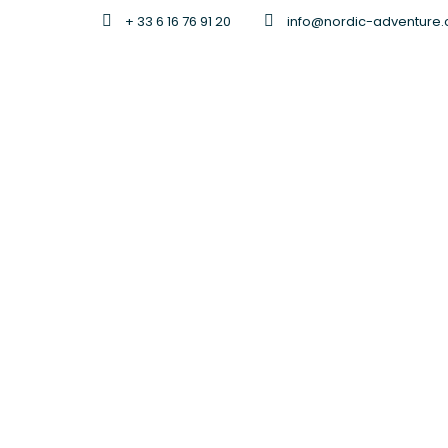
+ 33 6 16 76 91 20
info@nordic-adventure
Tag
voyage 