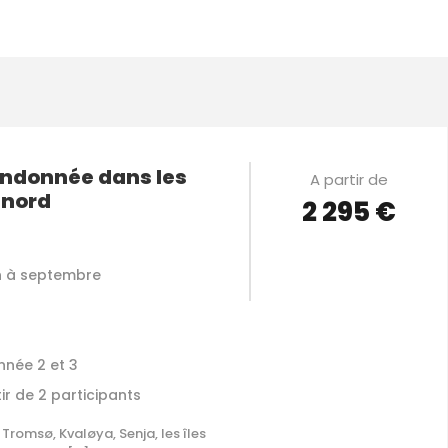
andonnée dans les
A partir de
 nord
2 295 €
VOIR LES DÉTAILS
in à septembre
nnée 2 et 3
ir de 2 participants
 Tromsø, Kvaløya, Senja, les îles