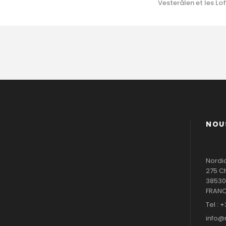
Vesterålen et les Lo
NOU
Nordi
275 C
38530
FRAN
Tel : +
info@