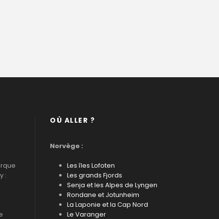
OÙ ALLER ?
Norvège :
arque
Les îles Lofoten
 :
Les grands Fjords
Senja et les Alpes de Lyngen
Rondane et Jotunheim
La Laponie et la Cap Nord
e
Le Varanger