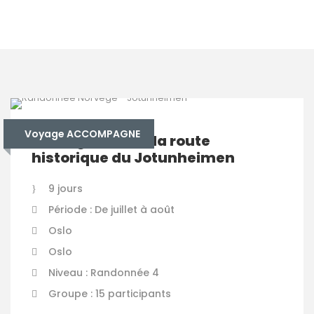
Voyage ACCOMPAGNE
Norvège – Trek : la route
historique du Jotunheimen
9 jours
Période : De juillet à août
Oslo
Oslo
Niveau : Randonnée 4
Groupe : 15 participants