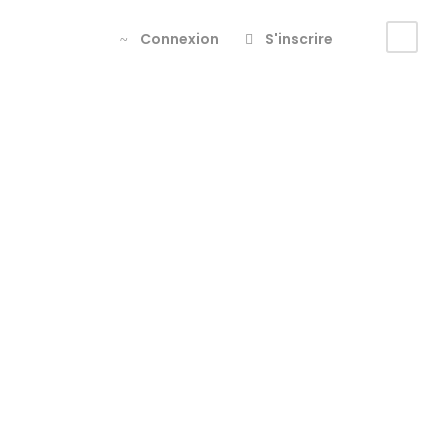
Connexion
S'inscrire
Tag
voyage
accomp
agné