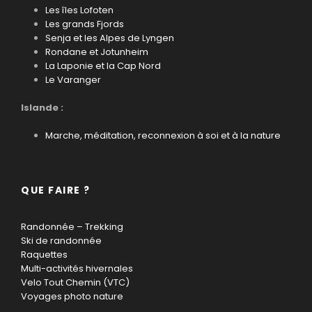
Les îles Lofoten
Les grands Fjords
Senja et les Alpes de Lyngen
Rondane et Jotunheim
La Laponie et la Cap Nord
Le Varanger
Islande :
Marche, méditation, reconnexion à soi et à la nature
QUE FAIRE ?
Randonnée – Trekking
Ski de randonnée
Raquettes
Multi-activités hivernales
Velo Tout Chemin (VTC)
Voyages photo nature