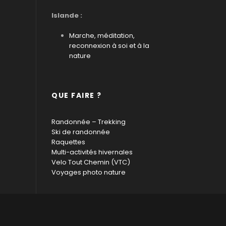
Islande :
Marche, méditation,
reconnexion à soi et à la
nature
QUE FAIRE ?
Randonnée – Trekking
Ski de randonnée
Raquettes
Multi-activités hivernales
Velo Tout Chemin (VTC)
Voyages photo nature
D