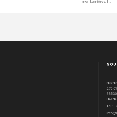
mer. Lumières, […]
NOU
Nordi
275 C
38530
FRAN
Tel : +
info@