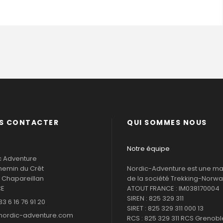
S CONTACTER
QUI SOMMES NOUS
Notre équipe
c Adventure
hemin du Crêt
Nordic-Adventure est une m
 Chapareillan
de la société Trekking-Norway
CE
ATOUT FRANCE : IM038170004
SIREN : 825 329 311
33 6 16 76 91 20
SIRET : 825 329 311 000 13
nordic-adventure.com
RCS : 825 329 311 RCS Grenobl