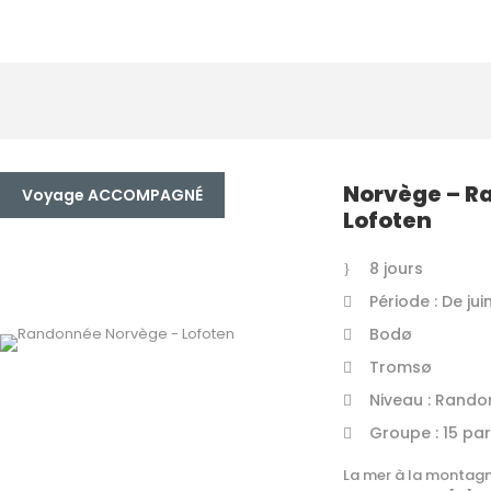
Norvège – R
Voyage ACCOMPAGNÉ
Lofoten
8 jours
Période : De ju
Bodø
Tromsø
Niveau : Rando
Groupe : 15 par
La mer à la montagn