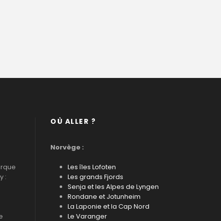
OÙ ALLER ?
Norvège :
arque
Les îles Lofoten
 :
Les grands Fjords
Senja et les Alpes de Lyngen
Rondane et Jotunheim
La Laponie et la Cap Nord
e
Le Varanger