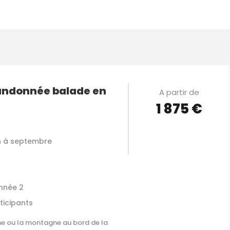
andonnée balade en
A partir de
1 875 €
VOIR LES DÉTAILS
in à septembre
nnée 2
ticipants
e ou la montagne au bord de la