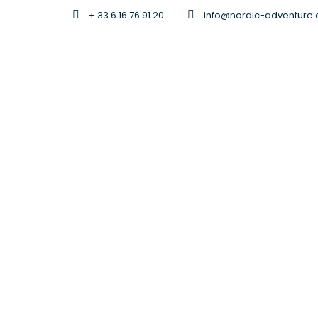
+ 33 6 16 76 91 20
info@nordic-adventure
Tag
facile