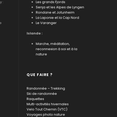
 :
Les grands Fjords
Senja et les Alpes de Lyngen
Rondane et Jotunheim
La Laponie et la Cap Nord
e
Le Varanger
Islande :
Marche, méditation,
reconnexion à soi et à la
nature
QUE FAIRE ?
Randonnée – Trekking
Ski de randonnée
Raquettes
Multi-activités hivernales
Velo Tout Chemin (VTC)
Voyages photo nature