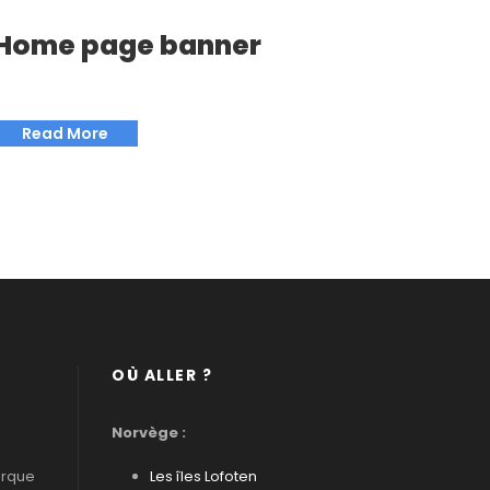
Home page banner
Read More
OÙ ALLER ?
Norvège :
arque
Les îles Lofoten