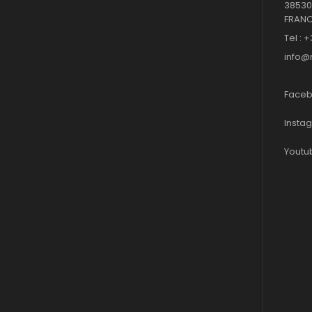
38530
FRAN
Tel : +
info@
Faceb
Insta
Youtu