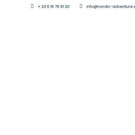
+ 33 6 16 76 91 20
info@nordic-adventure
Lofoten