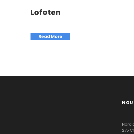
Lofoten
Read More
NOU
Nordi
275 C