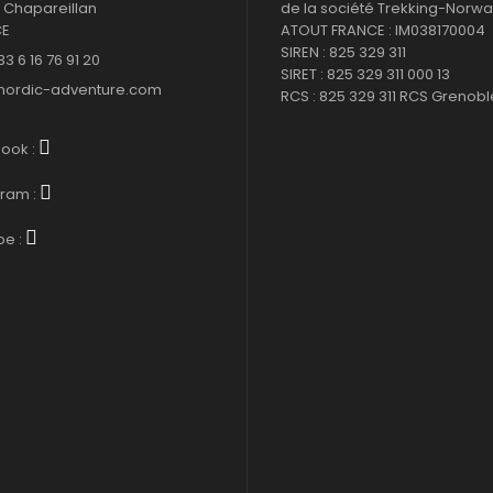
 Chapareillan
de la société Trekking-Norway
CE
ATOUT FRANCE : IM038170004
SIREN : 825 329 311
33 6 16 76 91 20
SIRET : 825 329 311 000 13
nordic-adventure.com
RCS : 825 329 311 RCS Grenobl
ook :
gram :
be :