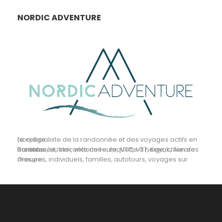
NORDIC ADVENTURE
Le spécialiste de la randonnée et des voyages actifs en Norvège.
Randonnée, trek, vélo de route, VTC, VTT, Kayak, Aurores Boréales, ski de randonnée, raquette à neige, chien de traineau
Groupes, individuels, familles, autotours, voyages sur mesure...