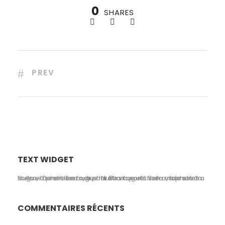
0
SHARES
PREV
TEXT WIDGET
Nulla vitae elit libero, a pharetra augue. Nulla vitae elit libero, a pharetra augue. Nulla vitae elit libero, a pharetra augue. Donec sed odio dui. Etiam porta sem malesuada.
COMMENTAIRES RÉCENTS