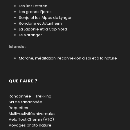
Les îles Lofoten
Les grands Fjords
Senja et les Alpes de Lyngen
Rondane et Jotunheim
La Laponie et la Cap Nord
Le Varanger
Islande :
Marche, méditation, reconnexion à soi et à la nature
QUE FAIRE ?
Randonnée – Trekking
Ski de randonnée
Raquettes
Multi-activités hivernales
Velo Tout Chemin (VTC)
Voyages photo nature