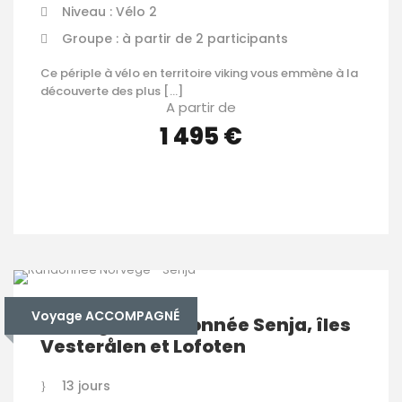
Niveau : Vélo 2
Groupe : à partir de 2 participants
Ce périple à vélo en territoire viking vous emmène à la
découverte des plus […]
A partir de
1 495 €
VOIR LES DÉTAILS
Voyage ACCOMPAGNÉ
Norvège – Randonnée Senja, îles
Vesterålen et Lofoten
13 jours