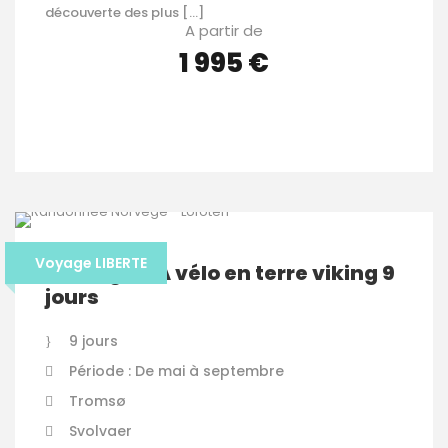
découverte des plus […]
A partir de
1 995 €
VOIR LES DÉTAILS
Voyage LIBERTE
Norvège – A vélo en terre viking 9
jours
9 jours
Période : De mai à septembre
Tromsø
Svolvaer