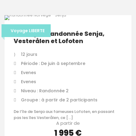
Voyage LIBERTE
Norvège – randonnée Senja,
Vesterålen et Lofoten
12 jours
Période : De juin à septembre
Evenes
Evenes
Niveau : Randonnée 2
Groupe : à partir de 2 participants
De l’île de Senja aux fameuses Lofoten, en passant
pas les îles Vesterålen, ce […]
A partir de
1 995 €