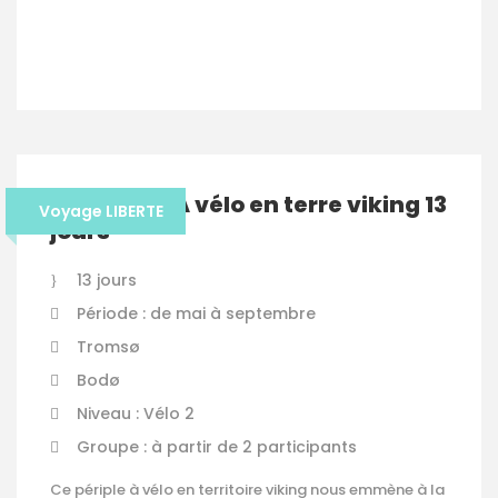
VOIR LES DÉTAILS
Norvège – A vélo en terre viking 13
Voyage LIBERTE
jours
13 jours
Période : de mai à septembre
Tromsø
Bodø
Niveau : Vélo 2
Groupe : à partir de 2 participants
Ce périple à vélo en territoire viking nous emmène à la