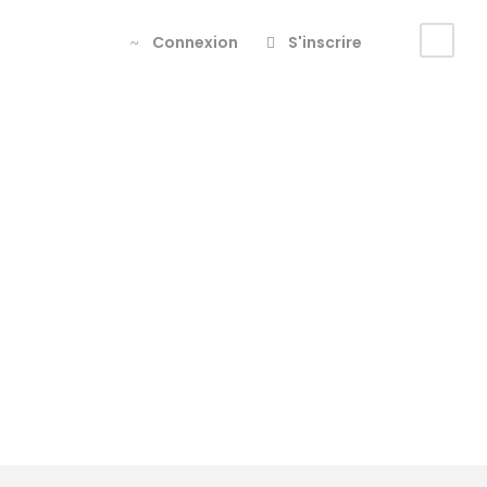
Connexion
S'inscrire
Tag
vesteral
en