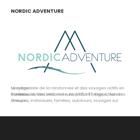
NORDIC ADVENTURE
Le spécialiste de la randonnée et des voyages actifs en Norvège.
Randonnée, trek, vélo de route, VTC, VTT, Kayak, Aurores Boréales, ski de randonnée, raquette à neige, chien de traineau
Groupes, individuels, familles, autotours, voyages sur mesure...