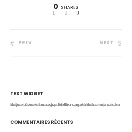
0
SHARES
PREV
NEXT
TEXT WIDGET
Nulla vitae elit libero, a pharetra augue. Nulla vitae elit libero, a pharetra augue. Nulla vitae elit libero, a pharetra augue. Donec sed odio dui. Etiam porta sem malesuada.
COMMENTAIRES RÉCENTS