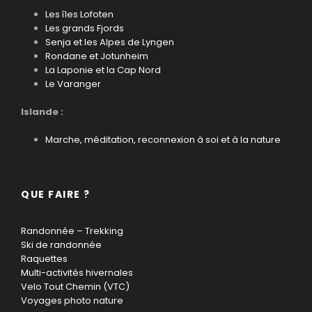
Les îles Lofoten
Les grands Fjords
Senja et les Alpes de Lyngen
Rondane et Jotunheim
La Laponie et la Cap Nord
Le Varanger
Islande :
Marche, méditation, reconnexion à soi et à la nature
QUE FAIRE ?
Randonnée – Trekking
Ski de randonnée
Raquettes
Multi-activités hivernales
Velo Tout Chemin (VTC)
Voyages photo nature