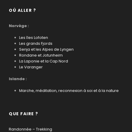
OÙ ALLER ?
Norvège :
Les îles Lofoten
Les grands Fjords
Senja et les Alpes de Lyngen
Rondane et Jotunheim
La Laponie et la Cap Nord
Le Varanger
Islande :
Marche, méditation, reconnexion à soi et à la nature
QUE FAIRE ?
Randonnée – Trekking