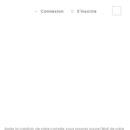
Connexion
S'inscrire
nouveau
compte
Après la création de votre compte, vous pourrez suivre l'état de votre